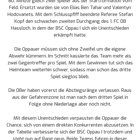
80. Minute gleich zwei Spieler aus der Startformation vom
Feld. Ersetzt wurden sie von
Elias Ben Tahar
und
Valentyn
Hodovanets
. Mit dem Schlusspfiff beendete Referee Stefan
Kopf den schwachen zweiten Durchgang des 1. FC 08
Hassloch, in dem der BSC Oppau I sich ein Unentschieden
erkämpft hatte.
Die Oppauer müssen sich ohne Zweifel um die eigene
Abwehr kümmern. Im Schnitt kassierte das Team mehr als
zwei Gegentreffer pro Spiel. Mit dem Gewinnen tut sich das
Heimteam weiterhin schwer, sodass man schon das dritte
Spiel sieglos blieb.
Die 08er haben vorerst die Abstiegsränge verlassen. Raus
aus der Gefahrenzone ist man nach dem dritten Spiel in
Folge ohne Niederlage aber noch nicht.
Mit diesem Unentschieden verpassten die Oppauer die
Chance, sich von einem direkten Konkurrenten abzusetzen. In
der Tabelle verbesserte sich der BSC Oppau I trotzdem und
steht nun auf Rang neun. Beide Teams fuhren in dieser