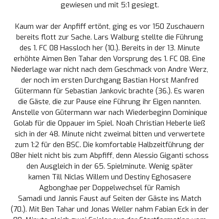
gewiesen und mit 5:1 gesiegt.
Kaum war der Anpfiff ertönt, ging es vor 150 Zuschauern
bereits flott zur Sache.
Lars Walburg
stellte die Führung
des 1. FC 08 Hassloch her (10.). Bereits in der 13. Minute
erhöhte
Aimen Ben Tahar
den Vorsprung des 1. FC 08. Eine
Niederlage war nicht nach dem Geschmack von Andre Werz,
der noch im ersten Durchgang
Bastian Horst Manfred
Gütermann
für
Sebastian Jankovic
brachte (36.). Es waren
die Gäste, die zur Pause eine Führung ihr Eigen nannten.
Anstelle von Gütermann war nach Wiederbeginn
Dominique
Golab
für die Oppauer im Spiel.
Noah Christian Heberle
ließ
sich in der 48. Minute nicht zweimal bitten und verwertete
zum 1:2 für den BSC. Die komfortable Halbzeitführung der
08er hielt nicht bis zum Abpfiff, denn
Alessio Giganti
schoss
den Ausgleich in der 65. Spielminute. Wenig später
kamen
Till Niclas Willem
und
Destiny Eghosasere
Agbonghae
per Doppelwechsel für
Ramish
Samadi
und
Jannis Faust
auf Seiten der Gäste ins Match
(70.). Mit Ben Tahar und
Jonas Weller
nahm Fabian Eck in der