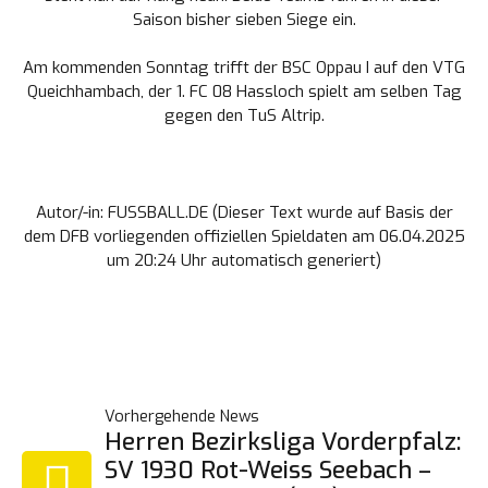
Saison bisher sieben Siege ein.
Am kommenden Sonntag trifft der BSC Oppau I auf den
VTG
Queichhambach
, der 1. FC 08 Hassloch spielt am selben Tag
gegen den
TuS Altrip
.
Autor/-in: FUSSBALL.DE (Dieser Text wurde auf Basis der
dem DFB vorliegenden offiziellen Spieldaten am 06.04.2025
um 20:24 Uhr automatisch generiert)
BEITRAGSNAVIGATION
Vorhergehende News
Herren Bezirksliga Vorderpfalz:
SV 1930 Rot-Weiss Seebach –