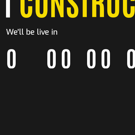
CONSTRUC
0
0
0
0
We'll be live in
0
0
0
0
0